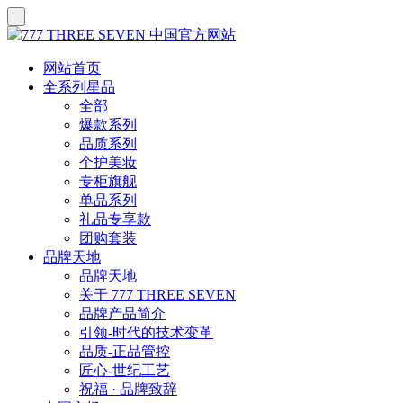
网站首页
全系列星品
全部
爆款系列
品质系列
个护美妆
专柜旗舰
单品系列
礼品专享款
团购套装
品牌天地
品牌天地
关于 777 THREE SEVEN
品牌产品简介
引领-时代的技术变革
品质-正品管控
匠心-世纪工艺
祝福 · 品牌致辞