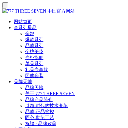
网站首页
全系列星品
全部
爆款系列
品质系列
个护美妆
专柜旗舰
单品系列
礼品专享款
团购套装
品牌天地
品牌天地
关于 777 THREE SEVEN
品牌产品简介
引领-时代的技术变革
品质-正品管控
匠心-世纪工艺
祝福 · 品牌致辞