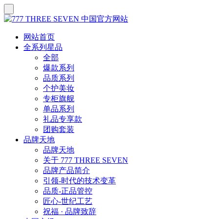
网站首页
全系列星品
全部
爆款系列
品质系列
个护美妆
专柜旗舰
单品系列
礼品专享款
团购套装
品牌天地
品牌天地
关于 777 THREE SEVEN
品牌产品简介
引领-时代的技术变革
品质-正品管控
匠心-世纪工艺
祝福 · 品牌致辞