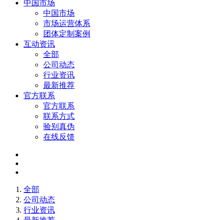
中国市场
中国市场
市场运营体系
团体定制案例
互动资讯
全部
公司动态
行业资讯
最新推荐
官方联系
官方联系
联系方式
验别真伪
在线反馈
全部
公司动态
行业资讯