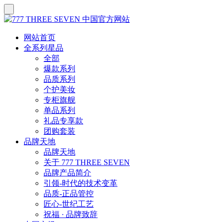
网站首页
全系列星品
全部
爆款系列
品质系列
个护美妆
专柜旗舰
单品系列
礼品专享款
团购套装
品牌天地
品牌天地
关于 777 THREE SEVEN
品牌产品简介
引领-时代的技术变革
品质-正品管控
匠心-世纪工艺
祝福 · 品牌致辞