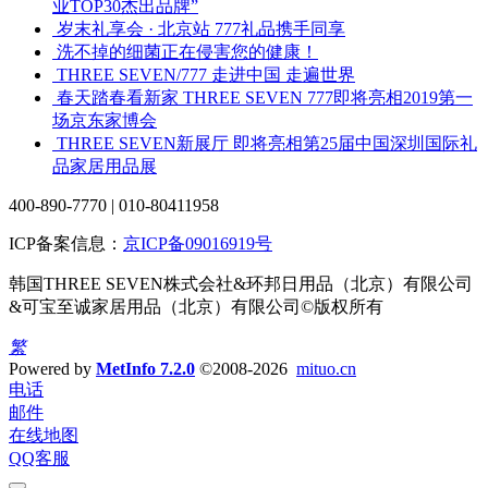
业TOP30杰出品牌”
岁末礼享会 · 北京站 777礼品携手同享
洗不掉的细菌正在侵害您的健康！
THREE SEVEN/777 走进中国 走遍世界
春天踏春看新家 THREE SEVEN 777即将亮相2019第一
场京东家博会
THREE SEVEN新展厅 即将亮相第25届中国深圳国际礼
品家居用品展
400-890-7770 | 010-80411958
ICP备案信息：
京ICP备09016919号
韩国THREE SEVEN株式会社&环邦日用品（北京）有限公司
&可宝至诚家居用品（北京）有限公司©版权所有
繁
Powered by
MetInfo 7.2.0
©2008-2026
mituo.cn
电话
邮件
在线地图
QQ客服