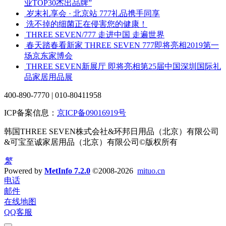
业TOP30杰出品牌”
岁末礼享会 · 北京站 777礼品携手同享
洗不掉的细菌正在侵害您的健康！
THREE SEVEN/777 走进中国 走遍世界
春天踏春看新家 THREE SEVEN 777即将亮相2019第一
场京东家博会
THREE SEVEN新展厅 即将亮相第25届中国深圳国际礼
品家居用品展
400-890-7770 | 010-80411958
ICP备案信息：
京ICP备09016919号
韩国THREE SEVEN株式会社&环邦日用品（北京）有限公司
&可宝至诚家居用品（北京）有限公司©版权所有
繁
Powered by
MetInfo 7.2.0
©2008-2026
mituo.cn
电话
邮件
在线地图
QQ客服