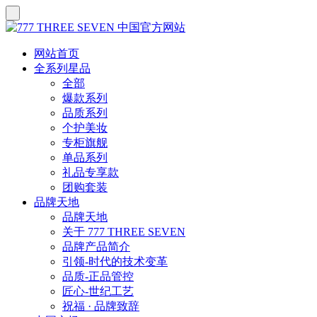
网站首页
全系列星品
全部
爆款系列
品质系列
个护美妆
专柜旗舰
单品系列
礼品专享款
团购套装
品牌天地
品牌天地
关于 777 THREE SEVEN
品牌产品简介
引领-时代的技术变革
品质-正品管控
匠心-世纪工艺
祝福 · 品牌致辞