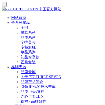
网站首页
全系列星品
全部
爆款系列
品质系列
个护美妆
专柜旗舰
单品系列
礼品专享款
团购套装
品牌天地
品牌天地
关于 777 THREE SEVEN
品牌产品简介
引领-时代的技术变革
品质-正品管控
匠心-世纪工艺
祝福 · 品牌致辞