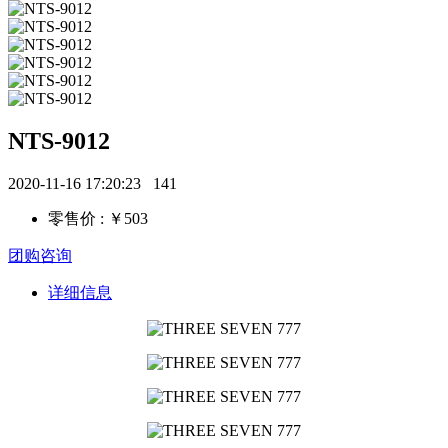
NTS-9012
2020-11-16 17:20:23
141
零售价 : ￥503
团购咨询
详细信息