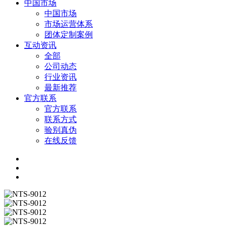
中国市场
中国市场
市场运营体系
团体定制案例
互动资讯
全部
公司动态
行业资讯
最新推荐
官方联系
官方联系
联系方式
验别真伪
在线反馈