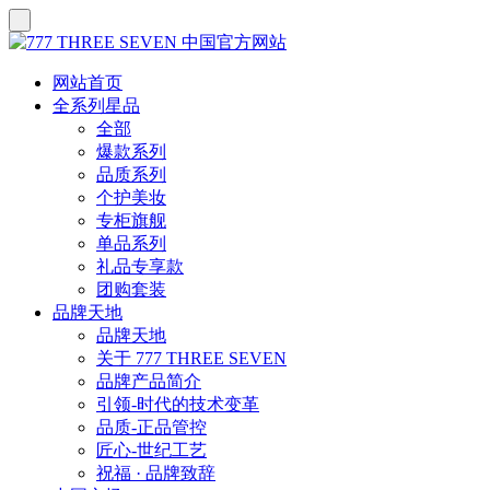
网站首页
全系列星品
全部
爆款系列
品质系列
个护美妆
专柜旗舰
单品系列
礼品专享款
团购套装
品牌天地
品牌天地
关于 777 THREE SEVEN
品牌产品简介
引领-时代的技术变革
品质-正品管控
匠心-世纪工艺
祝福 · 品牌致辞