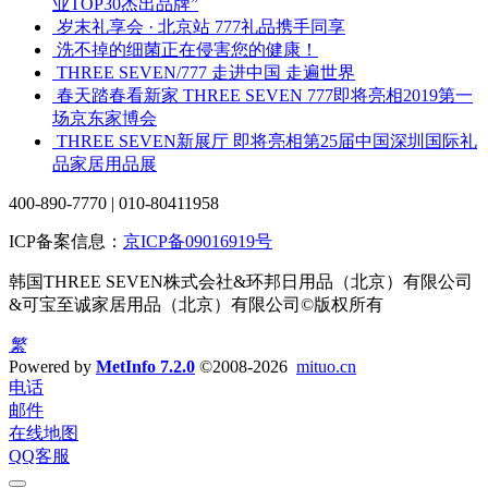
业TOP30杰出品牌”
岁末礼享会 · 北京站 777礼品携手同享
洗不掉的细菌正在侵害您的健康！
THREE SEVEN/777 走进中国 走遍世界
春天踏春看新家 THREE SEVEN 777即将亮相2019第一
场京东家博会
THREE SEVEN新展厅 即将亮相第25届中国深圳国际礼
品家居用品展
400-890-7770 | 010-80411958
ICP备案信息：
京ICP备09016919号
韩国THREE SEVEN株式会社&环邦日用品（北京）有限公司
&可宝至诚家居用品（北京）有限公司©版权所有
繁
Powered by
MetInfo 7.2.0
©2008-2026
mituo.cn
电话
邮件
在线地图
QQ客服