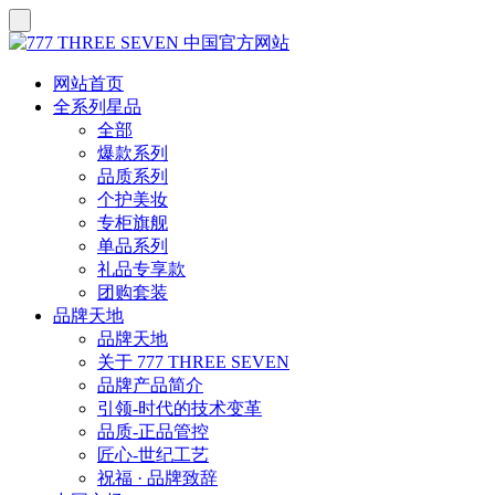
网站首页
全系列星品
全部
爆款系列
品质系列
个护美妆
专柜旗舰
单品系列
礼品专享款
团购套装
品牌天地
品牌天地
关于 777 THREE SEVEN
品牌产品简介
引领-时代的技术变革
品质-正品管控
匠心-世纪工艺
祝福 · 品牌致辞