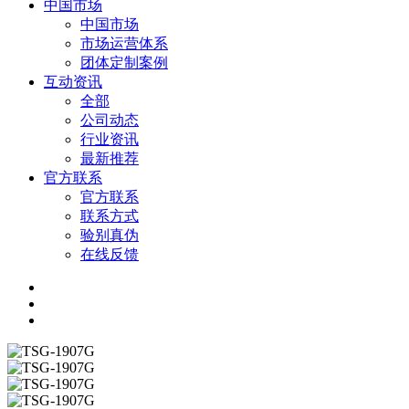
中国市场
中国市场
市场运营体系
团体定制案例
互动资讯
全部
公司动态
行业资讯
最新推荐
官方联系
官方联系
联系方式
验别真伪
在线反馈