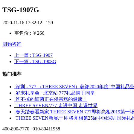
TSG-1907G
2020-11-16 17:32:12
159
零售价 : ￥266
团购咨询
上一篇
: TSG-1907
下一篇
: TSG-1908G
热门推荐
深圳 - 777 （THREE SEVEN）获评2020年度“中国礼品
岁末礼享会 · 北京站 777礼品携手同享
洗不掉的细菌正在侵害您的健康！
THREE SEVEN/777 走进中国 走遍世界
春天踏春看新家 THREE SEVEN 777即将亮相2019第
THREE SEVEN新展厅 即将亮相第25届中国深圳国际
400-890-7770 | 010-80411958