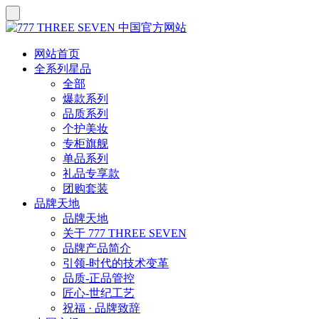
网站首页
全系列星品
全部
爆款系列
品质系列
个护美妆
专柜旗舰
单品系列
礼品专享款
团购套装
品牌天地
品牌天地
关于 777 THREE SEVEN
品牌产品简介
引领-时代的技术变革
品质-正品管控
匠心-世纪工艺
祝福 · 品牌致辞